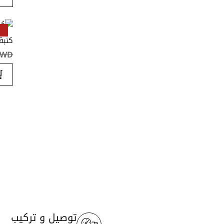
كنبة 2 مقعد نوراكس لو
KWD ‏٫٠٠
توصيل و تركيب