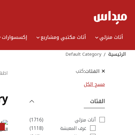
Ski
t
Conten
أثاث منزلي
أثاث مكتبي ومشاريع
إكسسوارات
الرئيسية
Default Category
كنب
الفئات
اظه
مسح الكل
ry
الفئات
items
أثاث منزلي
1716
items
غرف المعيشة
1118