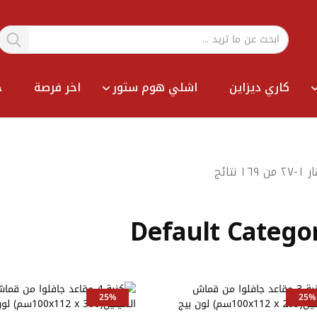
كاري ديزاين
اشلي هوم ستور
اخر فرصة
ح
Sort
ار
١
-
٢٧
من
١٦٩
نتائج
By
Default Catego
25%
25%