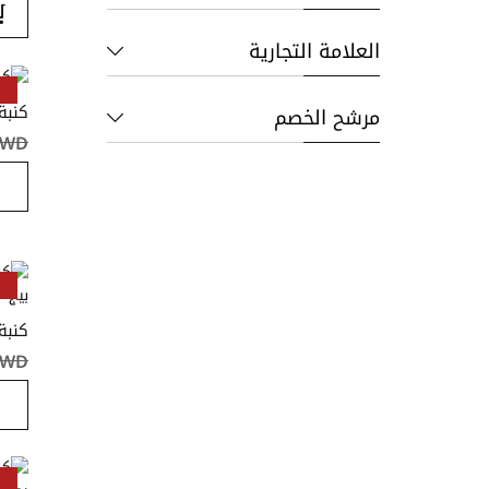
العلامة التجارية
كنبة 2 مقعد لاكورا من الكتان 
مرشح الخصم
KWD ‏٫٠٠
بيج
KWD ‏٫٠٠