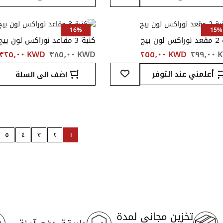
قائمة
المفضلة
16%
15%
ن بيج
كنبة 3 مقاعد نوراكس لون بيج
٢٩٩
KWD ‏٢٥٥٫٠٠
KWD ‏٣٨٥٫٠٠
KWD ‏٣٢٥٫٠٠
أضف
أعلمني عند التوفر
اضف الى السلة
إلى
قائمة
المفضلة
Page
٥
٤
٣
٢
١
Page
Next
Page
Page
Page
Page
You're
currently
reading
page
تخزين مجاني لمدة