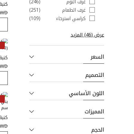
items
غرف النوم
246
items
غرف الطعام
251
الشينيل(265 12 x
KWD ‏٫٠٠
items
كراسي استرخاء
109
عرض (
46
) المزيد
السعر
(208x100 x 70 سم) لون بني
KWD ‏٫٠٠
التصميم
اللون الأساسي
المميزات
KWD ‏٫٠٠
الحجم
68 سم