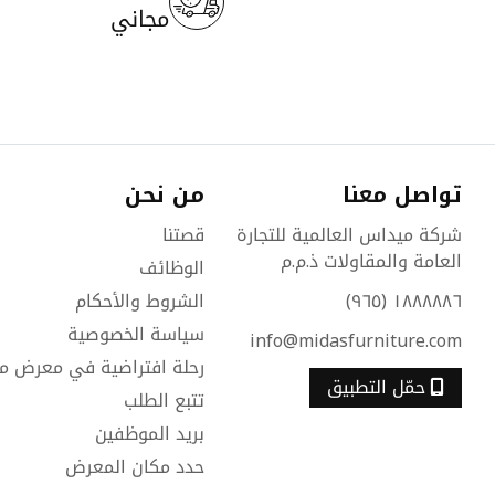
مجاني
تواصل معنا
من نحن
شركة ميداس العالمية للتجارة
قصتنا
العامة والمقاولات ذ.م.م
الوظائف
١٨٨٨٨٨٦ (٩٦٥)
الشروط والأحكام
سياسة الخصوصية
info@midasfurniture.com
رحلة افتراضية في معرض م
حمّل التطبيق
تتبع الطلب
بريد الموظفين
حدد مكان المعرض