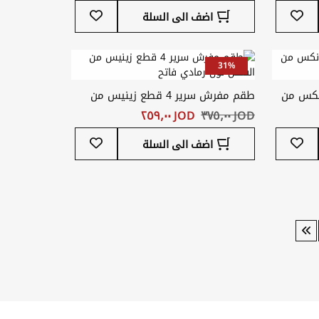
أضف
أضف
اضف الى السلة
إلى
إلى
قائمة
قائمة
المفضلة
المفضلة
31%
طع فاونكس من
طقم مفرش سرير 4 قطع زينيس من
القطن لون رمادي فاتح
JOD ‏٣٧٥٫٠٠
JOD ‏٢٥٩٫٠٠
أضف
أضف
اضف الى السلة
إلى
إلى
قائمة
قائمة
المفضلة
المفضلة