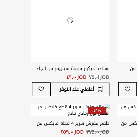
 من
وسادة ديكور مربعة سينيوم من الجلد
الصناعي لون برتقالي
JOD ‏٧٥٫٠١
JOD ‏٤٩٫٠٠
أضف
أضف
أعلمني عند التوفر
إلى
إلى
قائمة
قائمة
المفضلة
المفضلة
31%
طع فيليكس من
طقم مفرش سرير 4 قطع فايكس من
القطن لون رمادي فاتح
JOD ‏٣٧٥٫٠٠
JOD ‏٢٥٩٫٠٠