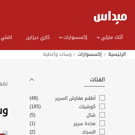
Ski
t
Conten
أثاث منزلي
إكسسوارات
كاري ديزاين
اشلي 
الرئيسية
إكسسوارات
وسائد وأغطية
الفئات
اظه
items
أطقم مفارش السرير
48
items
كوشيات
185
وس
items
شال
5
item
مخدة سرير
1
items
السجاد
2