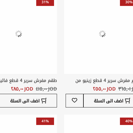
31%
30%
طقم مفرش سرير 4 قطع زينيو من
طقم مفرش سرير 4 قطع 
 الجاكار لون أبيض
القطن لون بيج
٣
JOD ‏٢٥٥٫٠٠
JOD ‏٤١٥٫٠٠
JOD ‏٢٨٥٫٠٠
أضف
اضف الى السلة
اضف الى السلة
إلى
قائمة
المفضلة
41%
40%