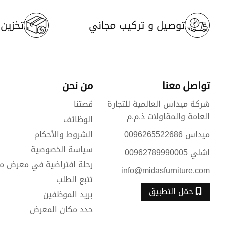
توصيل و تركيب مجاني
تخزين م
تواصل معنا
من نحن
شركة ميداس العالمية للتجارة
قصتنا
العامة والمقاولات ذ.م.م
الوظائف
ميداس 0096265522686
الشروط والأحكام
سياسة الخصوصية
اشلي 00962789990005
رحلة افتراضية في معرض م
info@midasfurniture.com
تتبع الطلب
حمّل التطبيق
بريد الموظفين
حدد مكان المعرض