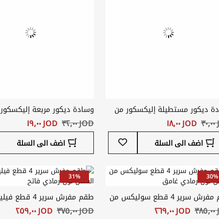
ة ديكور مستطيلة إليكسكور من
وسادة ديكور مربعة إليكسكور
 الجاكار لون بني فاتح
قماش الجاكار لون بني فاتح
٣
JOD ‏١٨٫٠٠
JOD ‏٣٢٫٠٠
JOD ‏١٩٫٠٠
أضف
اضف الى السلة
اضف الى السلة
إلى
قائمة
المفضلة
31%
30%
طقم مفرش سرير 4 قطع سوليكس من
طقم مفرش سرير 4 ق
ن لون رمادي غامق
القطن لون رمادي فاتح
٣
JOD ‏٢٦٩٫٠٠
JOD ‏٣٧٥٫٠٠
JOD ‏٢٥٩٫٠٠