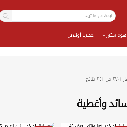
هوم ستور
حصريا أونلاين
Sort
ار
١
-
٢٧
من
٢٤١
نتائج
By
ائد وأغطية