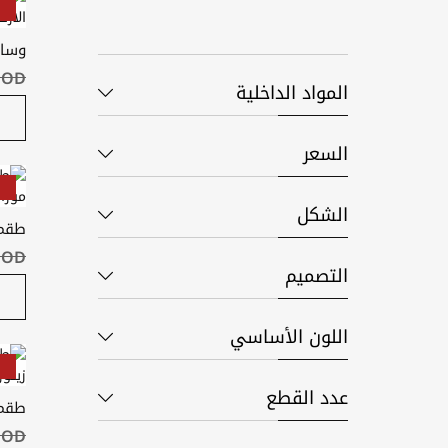
الارتفاع 45 
JOD ‏٥٫٠٠
المواد الداخلية
السعر
الشكل
مورا
JOD ‏١٤٫٩٩
التصميم
اللون الأساسي
عدد القطع
زينورا (203*193 س
JOD ‏١٤٫٩٩