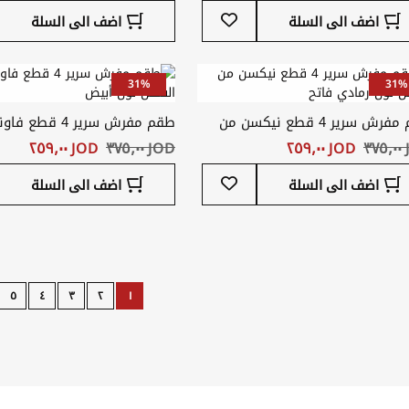
أضف
اضف الى السلة
اضف الى السلة
إلى
قائمة
المفضلة
31%
31%
طقم مفرش سرير 4 قطع نيكسن من
طقم مفرش سرير 4 ق
ن لون رمادي فاتح
القطن لون أبيض
٣
JOD ‏٢٥٩٫٠٠
JOD ‏٣٧٥٫٠٠
JOD ‏٢٥٩٫٠٠
أضف
اضف الى السلة
اضف الى السلة
إلى
قائمة
المفضلة
Page
٥
٤
٣
٢
١
Page
Page
Page
Page
You're
Page
Next
currently
reading
page