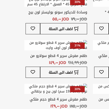
30%
وسادة للديكور ايزاك العرض 45 *
وسادة للديكور سونو بوليستر لون بيج
فاتح العرض 45 * العمق * الارتفاع 45
JOD ‏٧٩٫٠٠
JOD ‏٥٥٫٠٠
سم
أضف
أضف
اضف الى السلة
إلى
إلى
قائمة
قائمة
المفضلة
المفضلة
31%
طع حجم ملكي
طقم مفرش سرير 4 قطع سولارو من
قماش الجاكار لون أوف وايت
JOD ‏٢١٤٫٩٩
JOD ‏١٤٩٫٠٠
أضف
أضف
اضف الى السلة
إلى
إلى
قائمة
قائمة
المفضلة
المفضلة
30%
ع زييكس من
طقم مفرش سرير 4 قطع حجم ملكي
نوارا (203*193 سم) لون بيج و برتقالي
JOD ‏١٨٥٫٠٠
JOD ‏١٢٩٫٠٠