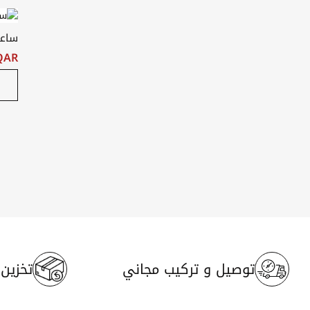
ساعة
QAR ‏٥٫٠٠
توصيل و تركيب مجاني
تخزين م