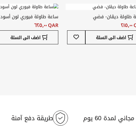
المفضلة
 طاولة ديڤان- فضي
ساعة طاولة فيوري لون أسود
٢١
QAR ‏٦٢٥٫٠٠
أضف
اضف الى السلة
اضف الى السلة
إلى
قائمة
المفضلة
جاني لمدة 60 يوم
طريقة دفع آمنة