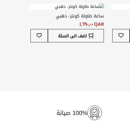
المفضلة
المفضلة
ساعة طاولة كونتر- ذهبي
QAR ‏١,٦٩٠٫٠٠
أضف
أضف
اضف الى السلة
إلى
إلى
قائمة
قائمة
المفضلة
المفضلة
100% صيانة