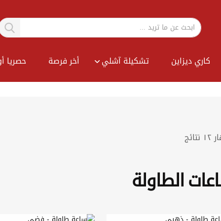
كاري ديزاين
تشكيلة آشلي
أخر فرصة
حصريا أو
Sort
ار
١٢
نتائج
By
عات الطاولة