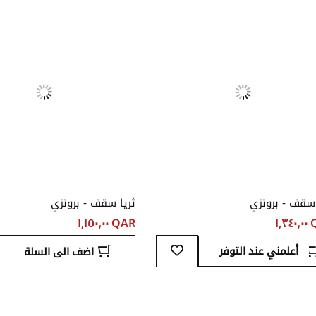
المفضلة
 سقف - برونزي
ثريا سقف - برونزي
١,٣
QAR ‏١,١٥٠٫٠٠
أضف
أعلمني عند التوفر
اضف الى السلة
إلى
قائمة
المفضلة