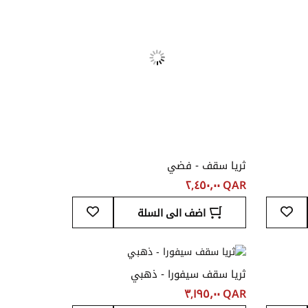
ثريا سقف - فضي
QAR ‏٢,٤٥٠٫٠٠
أضف
أضف
اضف الى السلة
إلى
إلى
قائمة
قائمة
المفضلة
المفضلة
ثريا سقف سيفورا - ذهبي
QAR ‏٣,١٩٥٫٠٠