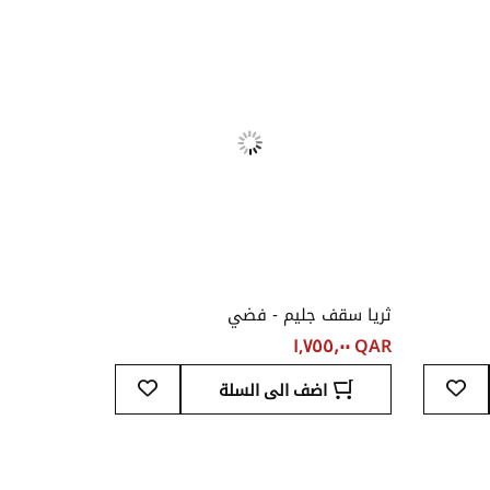
المفضلة
المفضلة
ثريا سقف جليم - فضي
QAR ‏١,٧٥٥٫٠٠
أضف
أضف
اضف الى السلة
إلى
إلى
قائمة
قائمة
المفضلة
المفضلة