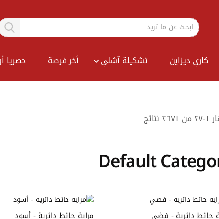
كاري ديزاين
تشكيلة آشلي
أخر فرصة
حصريا أو
Sort
ار
١
-
٢٧
من
٢٦٧١
نتائج
By
Default Catego
 حائط دائرية - فضي
مراية حائط دائرية - أسود