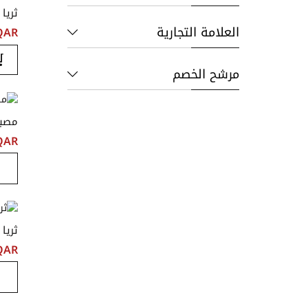
ثريا
العلامة التجارية
QAR ‏٠٫٠٠
مرشح الخصم
مصبا
QAR ‏٠٫٠٠
ثريا
QAR ‏٩٫٠٠