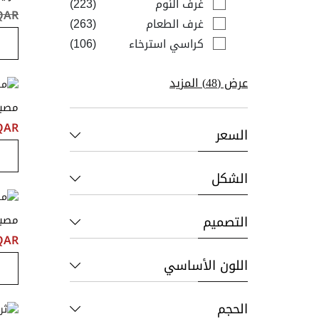
items
غرف النوم
223
QAR ‏٩٫٠٠
items
غرف الطعام
263
items
كراسي استرخاء
106
عرض (
48
) المزيد
مصبا
QAR ‏٥٫٠٠
السعر
الشكل
التصميم
مصبا
QAR ‏٠٫٠٠
اللون الأساسي
الحجم