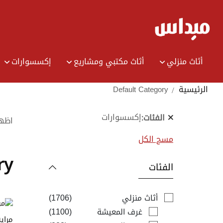
Ski
t
Conten
أثاث منزلي
أثاث مكتبي ومشاريع
إكسسوارات
الرئيسية
Default Category
إكسسوارات
الفئات
اظه
مسح الكل
ry
الفئات
items
أثاث منزلي
1706
items
غرف المعيشة
1100
مراية