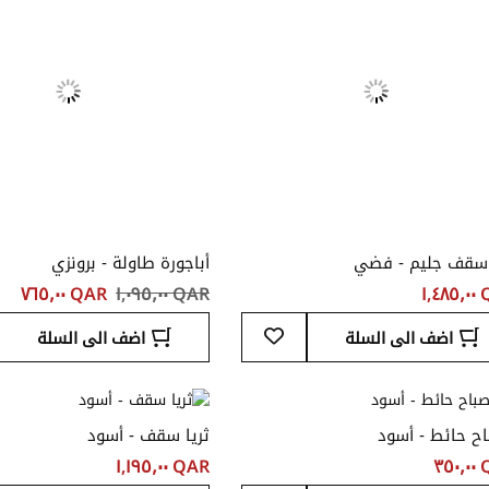
 سقف جليم - فضي
أباجورة طاولة - برونزي
١,٤
QAR ‏١,٠٩٥٫٠٠
QAR ‏٧٦٥٫٠٠
أضف
اضف الى السلة
اضف الى السلة
إلى
قائمة
المفضلة
ح حائط - أسود
ثريا سقف - أسود
٣٥
QAR ‏١,١٩٥٫٠٠