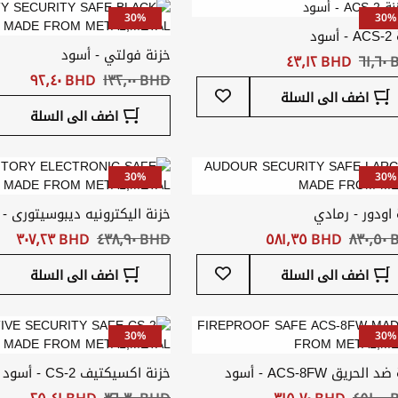
30%
30%
سود
خزنة فولتي - أسود
٦١
BHD ‏٤٣٫١٢
BHD ‏١٣٢٫٠٠
BHD ‏٩٢٫٤٠
أضف
اضف الى السلة
إلى
اضف الى السلة
قائمة
المفضلة
30%
30%
 اودور - رمادي
خزنة اليكترونيه ديبوسيتورى -
٨٣
BHD ‏٥٨١٫٣٥
BHD ‏٤٣٨٫٩٠
BHD ‏٣٠٧٫٢٣
أضف
اضف الى السلة
اضف الى السلة
إلى
قائمة
المفضلة
30%
30%
الحريق ACS-8FW - أسود
خزنة اكسيكتيف CS-2 - أسود
٤٥
BHD ‏٣١٥٫٧٠
BHD ‏٣٦٫٣٠
BHD ‏٢٥٫٤١