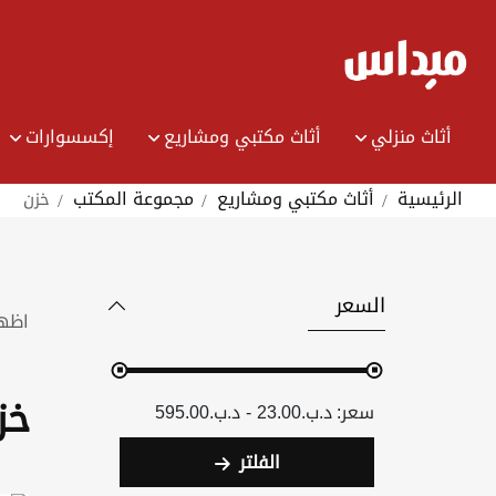
Ski
t
Conten
أثاث منزلي
أثاث مكتبي ومشاريع
إكسسوارات
الرئيسية
أثاث مكتبي ومشاريع
مجموعة المكتب
خزن
السعر
اظه
خز
د.ب.‏23.00 - د.ب.‏595.00
الفلتر