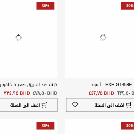
المفضلة
30%
30%
أسود
خزنة ضد الحريق صغيرة كافورن
٦٣
BHD ‏٤٤٢٫٧٥
BHD ‏٤٧٨٫٥٠
BHD ‏٣٣٤٫٩٥
أضف
اضف الى السلة
اضف الى السلة
إلى
قائمة
المفضلة
30%
30%