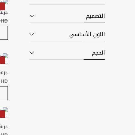
خزنة ACS-2 - أ
التصميم
BHD ‏٫٦٠
اللون الأساسي
الحجم
خزنة
BHD ‏٠٫٥٠
خزنة ضد 
BHD ‏١٫٠٠