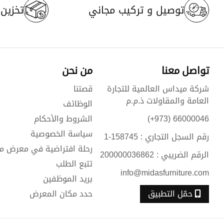
توصيل و تركيب مجاني
تخزين م
تواصل معنا
من نحن
شركة ميداس العالمية للتجارة
قصتنا
العامة والمقاولات ذ.م.م
الوظائف
66000046 (973+)
الشروط والأحكام
سياسة الخصوصية
رقم السجل التجاري : 158745-1
رحلة افتراضية في معرض م
الرقم الضريبي : 200000036862
تتبع الطلب
info@midasfurniture.com
بريد الموظفين
حمّل التطبيق
حدد مكان المعرض