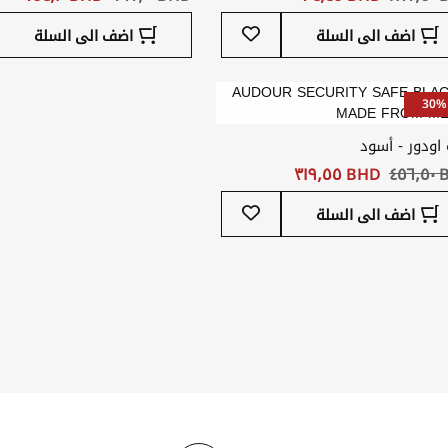
أضف
اضف الى السلة
اضف الى السلة
إلى
قائمة
المفضلة
30%
 اودور - أسود
٤٥
BHD ‏٣١٩٫٥٥
أضف
اضف الى السلة
إلى
قائمة
المفضلة