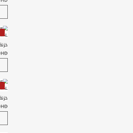
خزنة
BHD ‏١٫٠٠
خزنة
BHD ‏٢٫٠٠