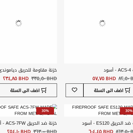
سود
خزنة مقاومة للحريق دياموندى
٨٢
BHD ‏٥٧٫٧٥
BHD ‏٣٣٥٫٥٠
BHD ‏٢٣٤٫٨٥
أضف
اضف الى السلة
اضف الى السلة
إلى
قائمة
المفضلة
30%
30%
 الحريق ES120 - أسود
خزنة ضد الحريق ACS-7FW - أسود
٨٦
BHD ‏٦٠٤٫٤٥
BHD ‏٣٦٣٫٠٠
BHD ‏٢٥٤٫١٠