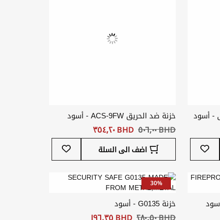
 - أسود
خزنة ضد الحريق ACS-9FW - أسود
BHD ‏٥٠٦٫٠٠
BHD ‏٣٥٤٫٢٠
أضف
أضف
اضف الى السلة
إلى
إلى
قائمة
قائمة
المفضلة
المفضلة
30%
خزنة G0135 - أسود
BHD ‏٢٨٠٫٥٠
BHD ‏١٩٦٫٣٥