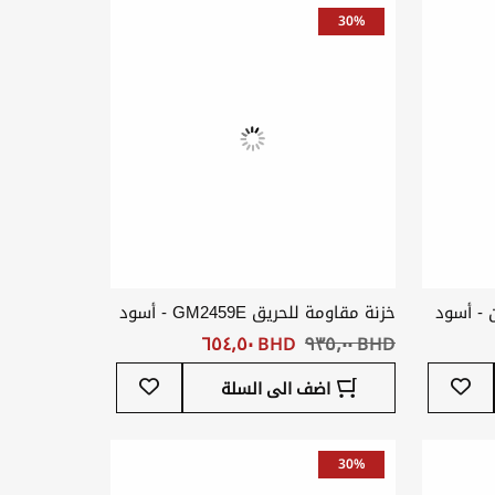
المفضلة
المفضلة
30%
 - أسود
خزنة مقاومة للحريق GM2459E - أسود
BHD ‏٩٣٥٫٠٠
BHD ‏٦٥٤٫٥٠
أضف
أضف
اضف الى السلة
إلى
إلى
قائمة
قائمة
المفضلة
المفضلة
30%