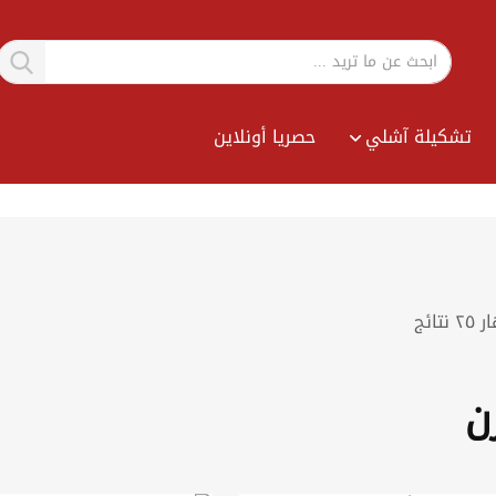
تشكيلة آشلي
حصريا أونلاين
Sort
ار
٢٥
نتائج
By
ن