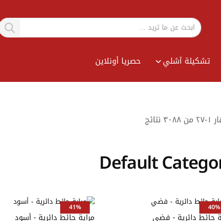
تشكيلة آشلي
حصريا أونلاين
Sort
ار
١
-
٢٧
من
٣٠٨٨
نتائج
By
Default Catego
41%
40%
 حائط دائرية - فضي
مراية حائط دائرية - أسود