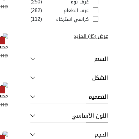
items
غرف نوم
250
BHD ‏٫٠٠
items
غرف الطعام
282
items
كراسي استرخاء
112
عرض (
45
) المزيد
مصبا
BHD ‏٫٠٠
السعر
الشكل
التصميم
مصبا
BHD ‏٫٠٠
اللون الأساسي
الحجم