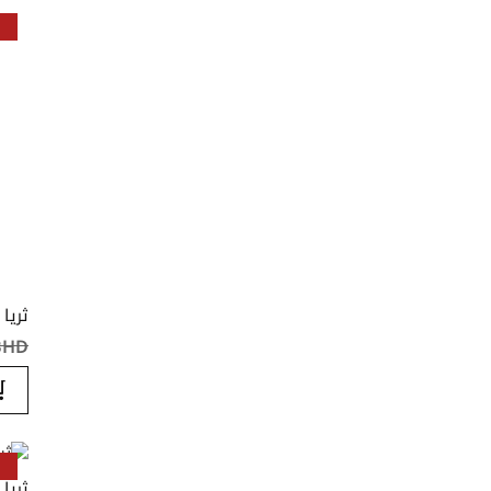
ثريا
BHD ‏٤٫٠٠
ثريا