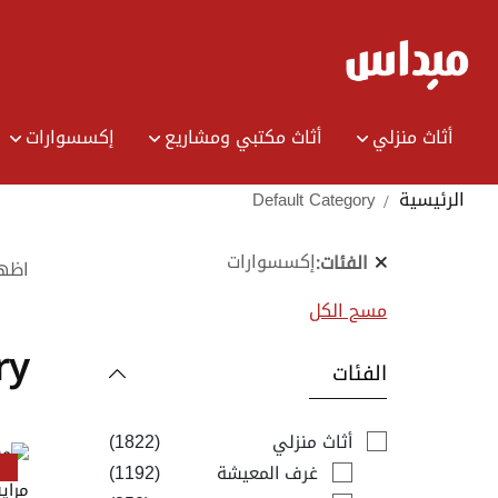
Ski
t
Conten
أثاث منزلي
أثاث مكتبي ومشاريع
إكسسوارات
الرئيسية
Default Category
إكسسوارات
الفئات
اظه
مسح الكل
ry
الفئات
items
أثاث منزلي
1822
items
غرف المعيشة
1192
مراية