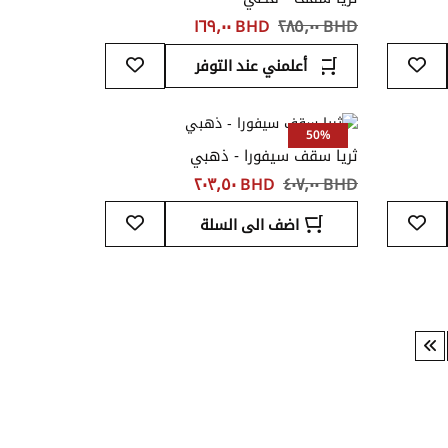
BHD ‏٢٨٥٫٠٠
BHD ‏١٦٩٫٠٠
أضف
أضف
أعلمني عند التوفر
إلى
إلى
قائمة
قائمة
المفضلة
المفضلة
50%
ثريا سقف سيفورا - ذهبي
BHD ‏٤٠٧٫٠٠
BHD ‏٢٠٣٫٥٠
أضف
أضف
اضف الى السلة
إلى
إلى
قائمة
قائمة
المفضلة
المفضلة