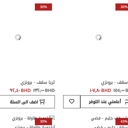
المفضلة
30%
30%
 سقف - برونزي
ثريا سقف - برونزي
١٥
BHD ‏١٠٧٫٨٠
BHD ‏١٣٢٫٠٠
BHD ‏٩٢٫٤٠
أضف
أعلمني عند التوفر
اضف الى السلة
إلى
قائمة
المفضلة
30%
43%
 سقف جليم - فضي
أباجورة طاولة - برونزي