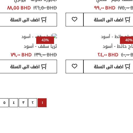
١٧
BHD ‏٩٩٫٠٠
BHD ‏١٢٦٫٥٠
BHD ‏٨٨٫٥٥
أضف
اضف الى السلة
اضف الى السلة
إلى
قائمة
المفضلة
43%
40%
ح حائط - أسود
ثريا سقف - أسود
٤٠
BHD ‏٢٤٫٠٠
BHD ‏١٣٩٫٠٠
BHD ‏٧٩٫٠٠
أضف
اضف الى السلة
اضف الى السلة
إلى
قائمة
المفضلة
Page
٥
٤
٣
٢
١
Page
Page
Page
Page
You're
Page
Next
currently
reading
page