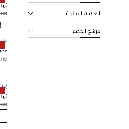
ثريا
العلامة التجارية
BHD ‏٫٠٠
مرشح الخصم
مصبا
BHD ‏٫٠٠
ثريا
BHD ‏٫٤٠