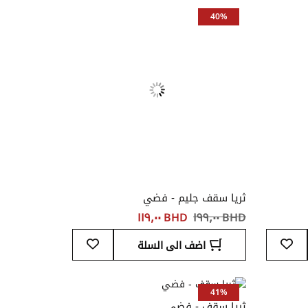
المفضلة
المفضلة
40%
ثريا سقف جليم - فضي
BHD ‏١٩٩٫٠٠
BHD ‏١١٩٫٠٠
أضف
أضف
اضف الى السلة
إلى
إلى
قائمة
قائمة
المفضلة
المفضلة
41%
ثريا سقف - فضي