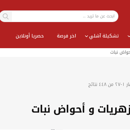
تشكيلة آشلي
اخر فرصة
حصريا أونلاين
حواض نبات
Sort
ار
١
-
٢٧
من
٤٤٨
نتائج
By
هريات و أحواض نبات