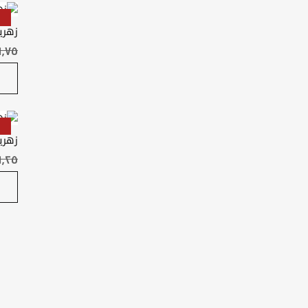
زهري
زهري