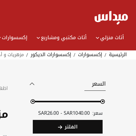
Ski
t
Conten
أثاث منزلي
أثاث مكتبي ومشاريع
إكسسوارات
الرئيسية
إكسسوارات
إكسسوارات الديكور
مزهريات و أ
السعر
اظه
مز
SAR26.00 - SAR1040.00
الفلتر