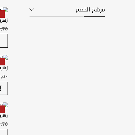
مرشح الخصم
زهري
زهري
زهري