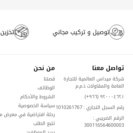
توصيل و تركيب مجاني
تخزين م
تواصل معنا
من نحن
شركة ميداس العالمية للتجارة
قصتنا
العامة والمقاولات ذ.م.م
الوظائف
٩٢٠٠٠٤٦٢١ (٩٦٦+)
الشروط والأحكام
سياسة الخصوصية
رقم السجل التجاري : 1010261767
رحلة افتراضية في معرض م
الرقم الضريبي :
تتبع الطلب
300116564600003
بريد الموظفين