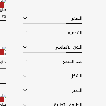
طاول
السعر
التصميم
اللون الأساسي
عدد القطع
طاول
سم
الشكل
الحجم
العلامة التجارية
طاول