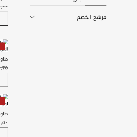
مرشح الخصم
طاول
56 سم
طاول
لون 