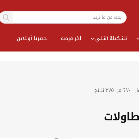
تشكيلة آشلي
اخر فرصة
حصريا أونلاين
Sort
ار
١
-
٢٧
من
٣٧٥
نتائج
By
طاولات