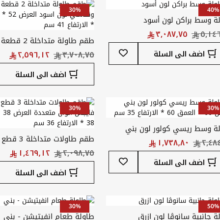
30%
40%
ة وسط براكن لون أسود
طقم طاولة متداخلة
أضف
ون
اضف الى السلة
إلى
52 * الارتفاع 41 سم
قائمة
اضف الى السلة
المفضلة
30%
30%
ة وسط ريسي كولور لون بني
طقم طاولات متداخ
العرض 60 * العمق 60 * الارتفاع 35
أضف
العمق 38 * الارتفاع 36 سم
اضف الى السلة
إلى
اضف الى السلة
قائمة
المفضلة
30%
50%
ة جانبية سانوڤا لون ازرق
طاولة طعام انفيتيشن - بني