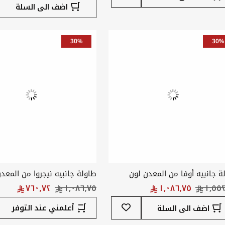
إلى
اضف الى السلة
قائمة
المفضلة
30%
30%
ة جانبيه أوفا من المعدن لون
طاولة جانبيه نيجروا من المعد
ي
ذهبي 32*32*61 سم
أضف
أعلمني عند التوفر
اضف الى السلة
إلى
قائمة