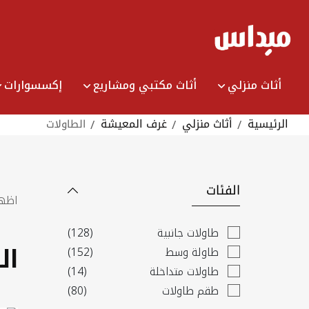
Ski
t
Conten
أثاث منزلي
أثاث مكتبي ومشاريع
إكسسوارات
الرئيسية
أثاث منزلي
غرف المعيشة
الطاولات
الفئات
اظه
items
طاولات جانبية
128
ال
items
طاولة وسط
152
items
طاولات متداخلة
14
items
طقم طاولات​
80