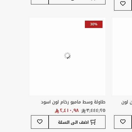
أضف
إلى
إلى
قائمة
قائمة
المفضلة
المفضلة
30%
ن لون
طاولة وسط مامبو رخام لون اسود
العرض 80 * العمق 80 * الارتفاع 43
سم
أضف
أضف
اضف الى السلة
إلى
إلى
قائمة
قائمة