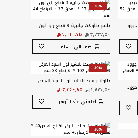
30%
 2 قطعة ديجو
طقم طاولات جانبية 3 قطع راي لون
حاسي لون اسود العرض 52 * العمق
اسود العرض 37 * العمق 37 * الارتفاع
44 سم
أضف
أضف
اضف الى السلة
إلى
إلى
قائمة
قائمة
المفضلة
المفضلة
30%
طاولة وسط باتشيز لون اسود العرض
لة 3 قطع جوود
103 * العمق 102 * الارتفاع 38 سم
فايبس الوان متعددة العرض 38 *
أضف
أعلمني عند التوفر
أضف
إلى
إلى
قائمة
قائمة
المفضلة
المفضلة
30%