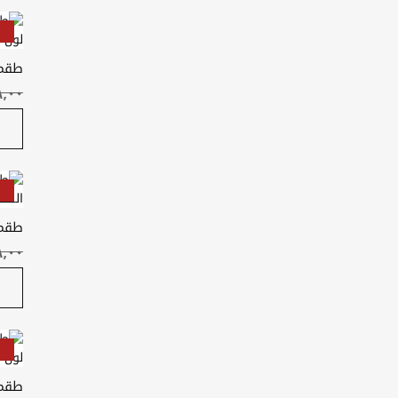
طقم 
لون 
طقم 
الصن
طقم 