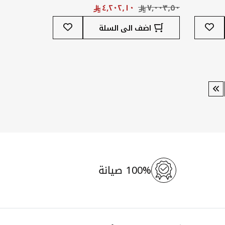
المعدن لون بيج
أضف
أضف
اضف الى السلة
إلى
إلى
قائمة
قائمة
المفضلة
المفضلة
100% صيانة