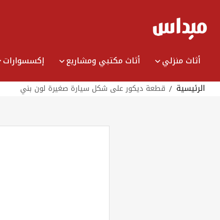
Ski
t
Conten
أثاث منزلي
أثاث مكتبي ومشاريع
إكسسوارات
الرئيسية
قطعة ديكور على شكل سيارة صغيرة لون بني
Skip
Skip
to
the
to
end
the
beginning
of
the
of
images
the
images
gallery