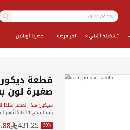
تشكيلة آشلي
اخر فرصة
حصريا أونلاين
قطعة ديكور 
صغيرة لون ب
سيكون هذا العنصر متاحًا للتسليم 
رقم المنتج
154274
تُوّفر ال
431.25
.88
30%