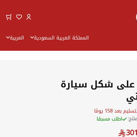
Change
art
ishlist
اختر
Select
المتجر
language
المملكة العربية السعودية
العربية
على شكل سيارة
ني
بعد 158 يومًا
منتج:
اطلب مسبقا
301