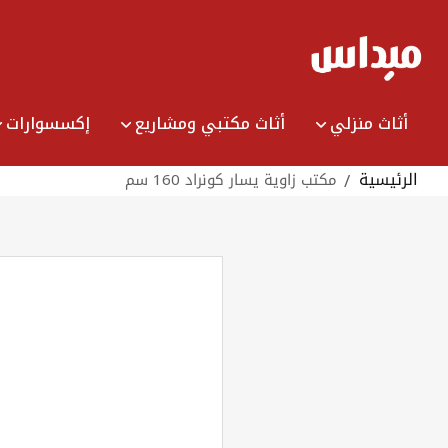
Ski
t
Conten
أثاث منزلي
أثاث مكتبي ومشاريع
إكسسوارات
الرئيسية
مكتب زاوية يسار كونراد 160 سم
Skip
Skip
to
the
to
end
the
beginning
of
the
of
images
the
images
gallery