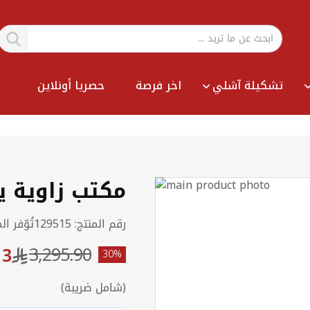
تشكيلة آشلي
اخر فرصة
حصريا أونلاين
مكتب زاوية يسار
رقم المنتج
129515
تُوّفر ال
3,295.90
13
30%
شامل ضريبة