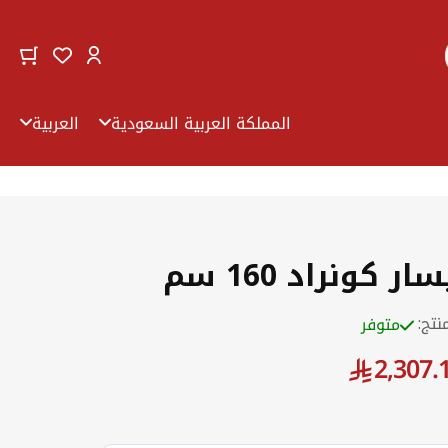
Change
art
ishlist
اختر
Select
المتجر
language
المملكة العربية السعودية
العربية
 كونراد 160 سم
منتج:
متوفر
2,307.